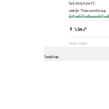
ไลน์ bit.ly/LineTC
เฟสบุ๊ค ThaiconstGroup
นั่งร้าน
นั่งร้านมือสอง
นั่งร้านล
โพสต์ล่าสุด