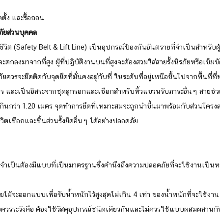
ั้ง และรื้อถอน
ัยส่วนบุคคล
ี่จะตกลงมาจากที่สูง ผู้ที่ปฏิบัติงานบนที่สูงจะต้องสวมใส่สายรั้งนิรภัยหรือเข็
ภัยควรจะยึดติดกับจุดยึดที่มั่นคงอยู่กับที่ ในระดับที่อยู่เหนือขึ้นไปจากพื้นที่ท
ร และเป็นอิสระจากชุดลูกรอกและเชือกสำหรับหิ้วแขวนรับภาระอื่นๆ สายช่วยชี
กินกว่า 1.20 เมตร จุดทำการยึดที่เหมาะสมจะถูกนำขึ้นมาพร้อมกับส่วนโครงสร
ิตเชือกและชิ้นส่วนรั้งยึดอื่นๆ ได้อย่างปลอดภัย 
น จำเป็นต้องมีแบบที่เป็นมาตรฐานซึ่งคำนึงถึงความปลอดภัยที่จะใช้งานเป็นหลั
้วยไม้จะออกแบบเพื่อรับน้ำหนักไว้สูงสุดไม่เกิน 4 เท่า ของน้ำหนักที่จะใช้งาน
ีข้อควรระวังคือ ต้องใช้วัสดุอุปกรณ์ชนิดเดียวกันและไม่ควรใช้แบบผสมผสานกั