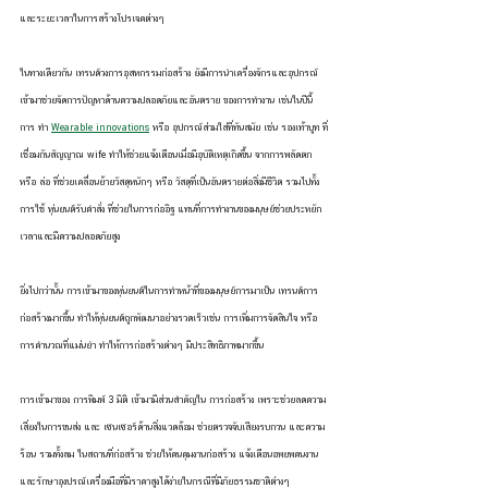
และระยะเวลาในการสร้างโปรเจคต่างๆ
ในทางเดียวกัน เทรนด์วงการอุสหกรรมก่อสร้าง ยังมีการนำเครื่องจักรและอุปกรณ์
เข้ามาช่วยจัดการปัญหาด้านความปลอดภัยและอันตราย ของการทำงาน เช่นในปีนี้
การ ทำ 
Wearable innovations
 หรือ อุปกรณ์ส่วมใส่ที่ทันสมัย เช่น รองเท้าบูท ที่
เชื่อมกันสัญญาณ wife ทำให้ช่วยแจ้งเตือนเมื่อมีอุบัติเหตุเกิดขึ้น จากการพลัดตก 
หรือ ล่อ ที่ช่วยเคลื่อนย้ายวัสดุหนักๆ หรือ วัสดุที่เป็นอันตรายต่อสิ่งมีชีวิต รวมไปทั้ง
การใช้ หุ่นยนต์รับคำสั่ง ที่ช่วยในการก่ออิฐ แทนที่การทำงานของมนุษย์ช่วยประหยัก
เวลาและมีความปลอดภัยสูง
ยิ่งไปกว่านั้น การเข้ามาของหุ่นยนต์ในการทำหน้าที่ของมนุษย์การมาเป็น เทรนด์การ
ก่อสร้างมากขึ้น ทำให้หุ่นยนต์ถูกพัฒนาอย่างรวดเร็วเช่น การเพิ่มการจัดสินใจ หรือ 
การคำนวณที่แม่นยำ ทำให้การก่อสร้างต่างๆ มีประสิทธิภาพมากขึ้น
การเข้ามาของ การพิมพ์ 3 มิติ เข้ามามีส่วนสำคัญใน การก่อสร้าง เพราะช่วยลดความ
เสี่ยงในการขนส่ง และ เซนเซอร์ด้านสิ่งแวดล้อม ช่วยตรวจจับเสียงรบกวน และความ
ร้อน รวมทั้งลม ในสถานที่ก่อสร้าง ช่วยให้คนคุมงานก่อสร้าง แจ้งเตือนอพยพคนงาน
และรักษาอุงปรณ์เครื่องมือที่มีราคาสูงได้ง่ายในกรณีที่มีภัยธรรมชาติต่างๆ