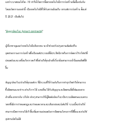
แพร่ระบาดของโควิด -19 ทำให้เกิดการพึ่งพาเทคโนโลยีการก่อสร้างเพิ่มขึ้นเช่นกัน 
โดยนวัตกรรมเหล่านี้ เป็นเทคโนโลยีที่ได้รับความนิยมใน เทรนด์การก่อสร้าง ตั้งแต่
ปี 2021 เป็นต้นไป
"
สัญญาอัจฉริยะ (smart contracts)
"
ผู้เชี่ยวชาญมองว่าเทคโนโลยีบล็อกเชน จะเข้าช่วยปรับปรุงความสัมพันธ์ใน
อุตสาหกรรมการก่อสร้างซึ่งเป็นองค์ประกอบที่มีประสิทธิภาพในการจัดหาเวิร์กโฟลว์ที่
ปลอดภัยและเคลื่อนไหวรวดเร็วซึ่งช่วยให้ทุกฝ่ายที่เกี่ยวข้องสามารถเข้าถึงผลผลิตที่ดี
ขึ้น
สัญญาอัจฉริยะช่วยให้ทุกองค์กร ที่มีระบบที่ใช้ร่วมกันในการทำธุรกิจทำให้สามารถ
ซื้อติดตามและชำระค่าบริการได้ แทนที่จะได้รับสัญญาและติดตามสิ่งที่ส่งมอบจาก
ฝ่ายที่แยกจากกัน บริษัท ต่างๆสามารถใช้ผู้ติดต่ออัจฉริยะเป็นระบบติดตามแบบครบ
วงจรซึ่งมีการกำหนดกฎและกำหนดเวลาและบล็อกเชนจะบังคับใช้ ระบบนี้จะช่วยให้
สามารถปิดการขายได้เร็วขึ้นเพิ่มความปลอดภัยการติดตามโครงการที่ดีขึ้นและห่วงโซ่
อุปทานอัตโนมัติ