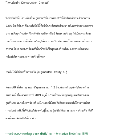
"โดรนก่อสร้าง (Construction Drones)"
ในช่วงไม่กี่ปีนี้ โดรนก่อสร้าง ถูกนำมาใช้อย่างมาก ทำให้เติบโตอย่างรวเร็วมากกว่า 
239% ปีแล้วปีเล่า ซึ่งเทคโนโลยีนี้ถือว่ามีประโยชน์อย่างมาก เช่นการช่วยถ่ายภาพทาง
อากาศเพื่อธุรกิจอสังหาริมทรัพย์และเชิงพาณิชย์ โดรนก่อสร้างถูกใช้เป็นเทรนด์การ
ก่อสร้างเพื่อการร่างพื้นที่ขนาดใหญ่ได้อย่างรวดเร็ว สามารถสร้างแผนที่ความร้อนทาง
อากาศ โดยซอฟต์แวร์โดรนที่ล้ำหน้าจะให้ข้อมูลแบบเรียลไทม์ และช่วยเพิ่มความ
คล่องตัวในกระบวนการก่อสร้างทั้งหมด
เทคโนโลยีที่ช่วยสร้างภาพจริง (Augmented Reality: AR)
ตลาก AR ทั่วโลก ถูกมองว่ามีมูลค่ามากกว่า 1.2 ล้านล้านเหรียญสหรัฐในช่วงท้าย
ศตวรรษนี้ ซึ่งมีค่ามากกว่าปี 2019 อยู่ที่ 37 พันล้านเหรียญสหรัฐ และในส่วนของ
ลูกค้า AR หมายถึงการจัดเตรียมโปรเจกต์ที่มีประสิทธิภาพและทำให้โครงการก่อน
การก่อสร้างเป็นสิ่งที่จับต้องได้สำหรับผู้ซื้อและผู้เช่าให้เห็นภาพก่อนการสร้างจริง เพื่อที่
จะเพิ่มการตัดสินใจให้พวกเขา
การสร้างแบบจำลองข้อมูลอาคาร (Building Information Modeling: BIM)