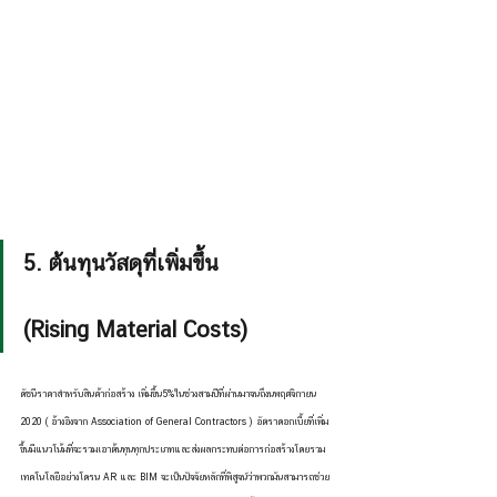
5. ต้นทุนวัสดุที่เพิ่มขึ้น                 
(Rising Material Costs)
ดัชนีราคาสำหรับสินค้าก่อสร้าง เพิ่มขึ้น5%ในช่วงสามปีที่ผ่านมาจนถึงนพฤศจิกายน 
2020 ( อ้างอิงจาก Association of General Contractors ) อัตราดอกเบี้ยที่เพิ่ม
ขึ้นมีแนวโน้มที่จะรวมเอาต้นทุนทุกประเภทและส่งผลกระทบต่อการก่อสร้างโดยรวม 
เทคโนโลยีอย่างโดรน AR และ BIM จะเป็นปัจจัยหลักที่พิสูจน์ว่าพวกมันสามารถช่วย