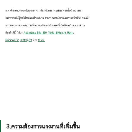
การสร้างแบบจำลองข้อมูลอาคาร  เข้ามาช่วยวงการอุตสหกรรมชั้นนำอย่างมาก 
เพราะช่วยให้ผู้คนที่ต้องการสร้างอาหาร สามารถมองเห็นก่อนทำการสร้างด้วย รวมทั้ง
การวางแผน สาธารณูโภคได้อย่างแม่นยำ software ที่เป็นที่นิยม ในแทรนด์การ
ก่อสร้างปีนี้ ได้แก่ 
Audtodesk BIM 360
, 
Tekla BIMsight
, 
Revit
, 
Nacisworks
, 
BIMobject
 และ 
BIMx 
3.ความต้องการแรงงานที่เพิ่มขึ้น     