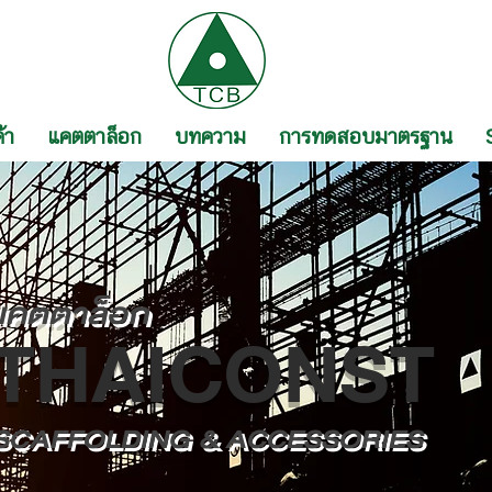
้า
แคตตาล็อก
บทความ
การทดสอบมาตรฐาน
แคตตาล็อก
THAICONST
SCAFFOLDING & ACCESSORIES