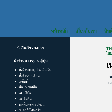
หน้าหลัก
เกี่ยวกับเรา
สินค
<
สินค้าของเรา
TH
ไท
นั่งร้านมาตรฐานญี่ปุ่น
เ
นั่งร้านและอุปกรณ์เสริม
นั่งร้านหอเลื่อน
"ม
เหล็กค้ำ
เท
ท่อและข้อเสือ
เสาคำ้ยัน
เสาดึงดัน
พุดล็อคและอุปกรณ์
สแควร์ซัพพอร์ท