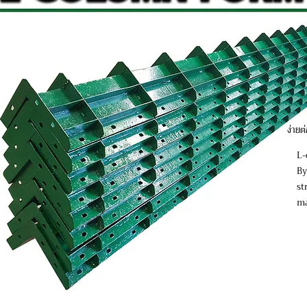
ง่ายต
L-
By
st
ma