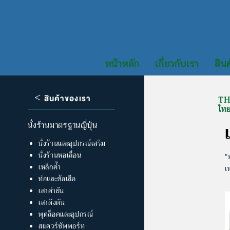
หน้าหลัก
เกี่ยวกับเรา
สินค
<
สินค้าของเรา
TH
ไท
นั่งร้านมาตรฐานญี่ปุ่น
นั่งร้านและอุปกรณ์เสริม
นั่งร้านหอเลื่อน
"
เหล็กค้ำ
เ
ท่อและข้อเสือ
เสาคำยัน
เสาดึงดัน
พุดล็อคและอุปกรณ์
สแควร์ซัพพอร์ท