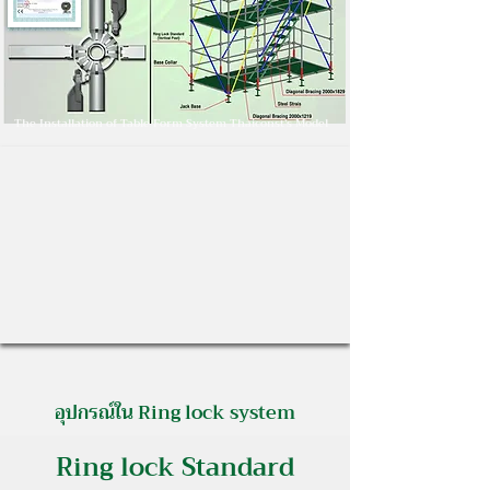
The Installation of Table Form System Thaiconst's Model
อุปกรณ์ใน Ring lock system
Ring lock Standard