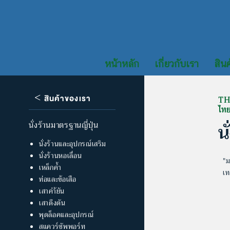
หน้าหลัก
เกี่ยวกับเรา
สินค
<
สินค้าของเรา
TH
ไท
น
นั่งร้านมาตรฐานญี่ปุ่น
นั่งร้านและอุปกรณ์เสริม
นั่งร้านหอเลื่อน
"ม
เหล็กค้ำ
เท
ท่อและข้อเสือ
เสาคำ้ยัน
เสาดึงดัน
พุดล็อคและอุปกรณ์
สแควร์ซัพพอร์ท