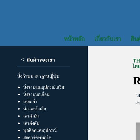
หน้าหลัก
เกี่ยวกับเรา
สินค
<
สินค้าของเรา
TH
ไท
R
นั่งร้านมาตรฐานญี่ปุ่น
นั่งร้านและอุปกรณ์เสริม
นั่งร้านหอเลื่อน
"ม
เหล็กค้ำ
เท
ท่อและข้อเสือ
เสาคำยัน
เสาดึงดัน
พุดล็อคและอุปกรณ์
สแควร์ซัพพอร์ท