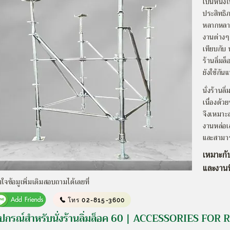
เป็นหนึ่ง
ประสิทธิ
หลากหลาย
งานต่างๆ
เทียบกับ นั
ร้านลิ่มล
ยังใช้กั
นั่งร้านล
เนื่องด้ว
จึงเหมาะ
งานหล่อเ
และสามารถ
เหมาะกั
และงานท
ใจข้อมูเพิ่มเติมสอบถามได้เลยที่
โทร 02-815-3600
ุปกรณ์สำหรับนั่งร้านลิ่มล็อค 60 | ACCESSORIES F