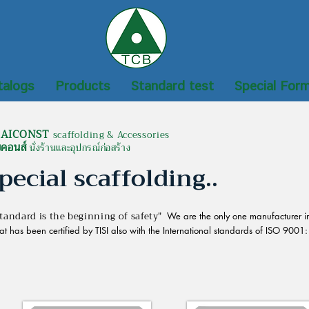
talogs
Products
Standard test
Special For
AICONST
scaffolding & Accessories
ยคอนส์
นั่งร้านและอุปกรณ์ก่อสร้าง
pecial scaffolding..
tandard is the beginning of safety"
We are the only one manufacturer i
at has been certified by TISI also with the International standards of ISO 9001