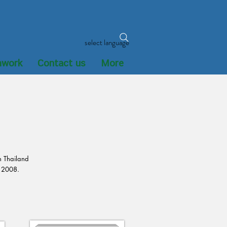
select language
mwork
Contact us
More
n Thailand
: 2008.