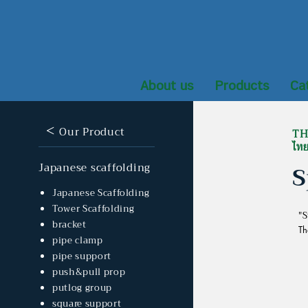
About us
Products
Ca
<
Our Product
TH
ไท
S
Japanese scaffolding
Japanese Scaffolding
Tower Scaffolding
"S
bracket
Th
pipe clamp
pipe support
push&pull prop
putlog group
square support