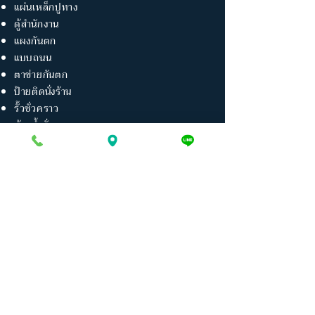
แผ่นเหล็กปูทาง
ตู้สำนักงาน
แผงกันตก
แบบถนน
ตาข่ายกันตก
ป้ายติดนั่งร้าน
รั้วชั่วคราว
ห้องน้ำชั่วคราว
แบบเสาปรับขนาด
แบบเสาตัวแอล
Thaiconst Group