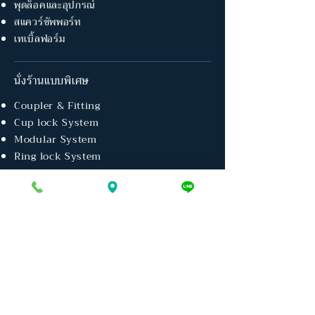
พุดล็อคและอุปกรณ์
สแควร์ซัพพอร์ท
เทเบิ้ลฟอร์ม
นั่งร้านแบบพิเศษ
Coupler & Fitting
Cup lock System
Modular System
Ring lock System
อุปกรณ์เพิ่มเติม
ชุดรัดเสา
แบบเสาพิเศษ
ประตูโครงการ
ฟอร์มไท
ตาข่ายกันฝุ่น
แบบเหล็ก